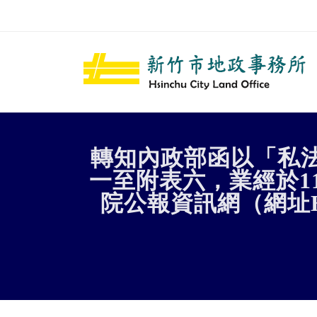
跳到主要內容區塊
轉知內政部函以「私
一至附表六，業經於1
院公報資訊網（網址HTT