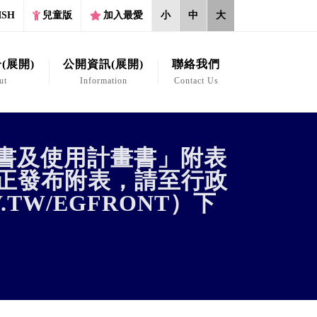
ISH
兒童版
加入最愛
小
中
大
(展開)
公開資訊(展開)
聯絡我們
ut
Information
Contact Us
書及使用計畫書」附表
修正發布附表，請至行政
.TW/EGFRONT）下