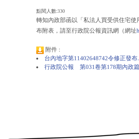
點閱人數:330
轉知內政部函以「私法人買受供住宅使用
布附表，請至行政院公報資訊網（網址
h
附件 :
台內地字第11402648742令修正發布.p
行政院公報 第031卷第178期內政篇.