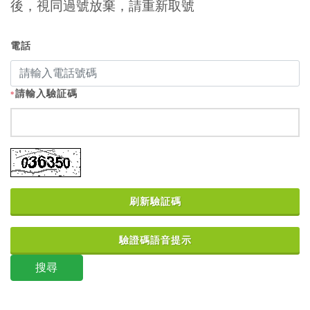
後，視同過號放棄，請重新取號
電話
請輸入驗証碼
*
刷新驗証碼
驗證碼語音提示