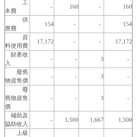
工
-
160
-
160
本費
供
154
-
-
154
應費
資
17,172
-
-
17,172
料使用費
財產收
-
-
3
-
入
廢舊
-
-
3
-
物資售價
廢
舊物資售
-
-
3
-
價
補助及
-
1,500
1,667
1,500
協助收入
上級