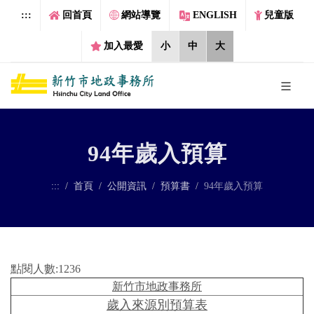
跳到主要內容區塊
:::
回首頁
網站導覽
ENGLISH
兒童版
加入最愛
小
中
大
94年歲入預算
:::
首頁
公開資訊
預算書
94年歲入預算
點閱人數:1236
新竹市地政事務所
歲入來源別預算表