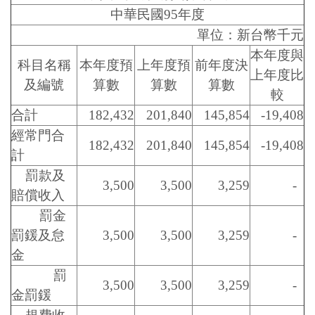
中華民國95年度
單位：新台幣千元
本年度與
科目名稱
本年度預
上年度預
前年度決
上年度比
及編號
算數
算數
算數
較
合計
182,432
201,840
145,854
-19,408
經常門合
182,432
201,840
145,854
-19,408
計
罰款及
3,500
3,500
3,259
-
賠償收入
罰金
罰鍰及怠
3,500
3,500
3,259
-
金
罰
3,500
3,500
3,259
-
金罰鍰