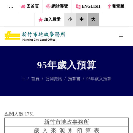
跳到主要內容區塊
:::
回首頁
網站導覽
ENGLISH
兒童版
加入最愛
小
中
大
95年歲入預算
:::
首頁
公開資訊
預算書
95年歲入預算
點閱人數:1751
新竹市地政事務所
歲 入 來 源 別 預 算 表