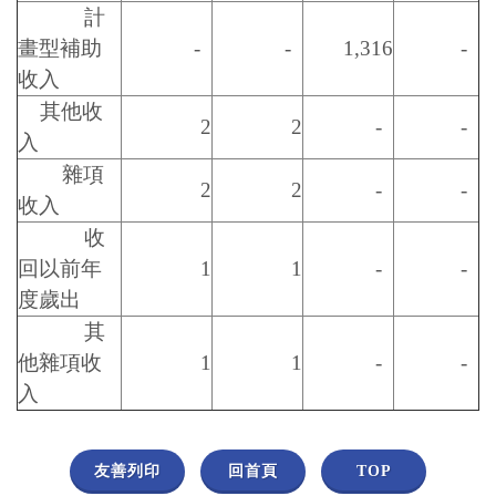
計
畫型補助
-
-
1,316
-
收入
其他收
2
2
-
-
入
雜項
2
2
-
-
收入
收
回以前年
1
1
-
-
度歲出
其
他雜項收
1
1
-
-
入
友善列印
回首頁
TOP