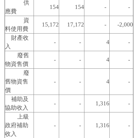
供
154
154
-
-
應費
資
15,172
17,172
-
-2,000
料使用費
財產收
-
-
4
-
入
廢舊
-
-
4
-
物資售價
廢
舊物資售
-
-
4
-
價
補助及
-
-
1,316
-
協助收入
上級
政府補助
-
-
1,316
-
收入