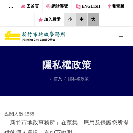
跳到主要內容區塊
:::
回首頁
網站導覽
ENGLISH
兒童版
加入最愛
小
中
大
隱私權政策
:::
首頁
隱私權政策
點閱人數:1568
「新竹市地政事務所」在蒐集、應用及保護您所提
供的個人資訊，有如下說明：