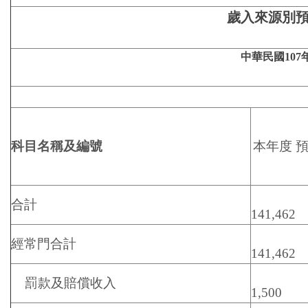
歲入來源別
中華民國107
科目名稱及編號
本年度 
合計
141,462
經常門合計
141,462
罰款及賠償收入
1,500