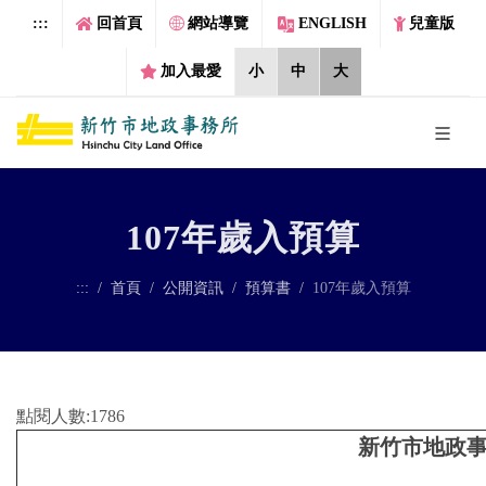
跳到主要內容區塊
:::
回首頁
網站導覽
ENGLISH
兒童版
加入最愛
小
中
大
107年歲入預算
:::
首頁
公開資訊
預算書
107年歲入預算
點閱人數:1786
新竹市地政