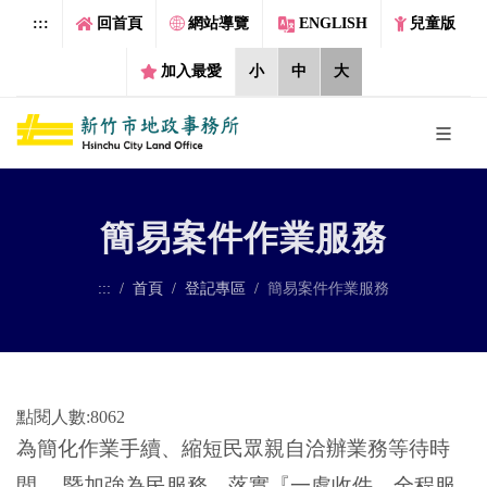
跳到主要內容區塊
:::
回首頁
網站導覽
ENGLISH
兒童版
加入最愛
小
中
大
簡易案件作業服務
:::
首頁
登記專區
簡易案件作業服務
點閱人數:8062
為簡化作業手續、縮短民眾親自洽辦業務等待時
間， 暨加強為民服務，落實『一處收件、全程服