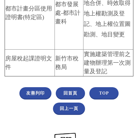
地合併、時效取得
都市發展
都市計畫分區使用
處-都市計
地上權勘測及登
證明書(特定區)
畫科
記、地上權位置圖
勘測、地目變更
實施建築管理前之
房屋稅起課證明文
新竹市稅
建物辦理第一次測
件
務局
量及登記
友善列印
回首頁
TOP
回上一頁