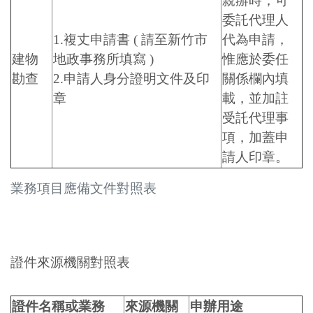
親辦時，可
委託代理人
1.複丈申請書 ( 請至新竹市
代為申請，
建物
地政事務所填寫 )
惟應於委任
勘查
2.申請人身分證明文件及印
關係欄內填
章
載，並加註
受託代理事
項，加蓋申
請人印章。
業務項目應備文件對照表
證件來源機關對照表
證件名稱或業務
來源機關
申辦用途