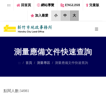
跳到主要內容區塊
:::
回首頁
網站導覽
ENGLISH
兒童版
加入最愛
小
中
大
測量應備文件快速查詢
:::
首頁
測量專區
測量應備文件快速查詢
點閱人數:34981