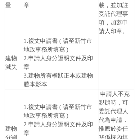
量
章
載，並加註
受託代理事
項，加蓋申
請人印章。
1.複丈申請書 ( 請至新竹市
地政事務所填寫 )
建物
2.申請人身分證明文件及印
滅失
章
3.建物所有權狀正本或建物
謄本影本
申請人不克
親辦時，可
1.複丈申請書 ( 請至新竹市
委託代理人
地政事務所填寫 )
代為申請，
2.申請人身分證明文件及印
建物
惟應於委任
章
分割
關係欄內填