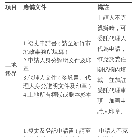
項目
應備文件
備註
申請人不克
親辦時，可
委託代理人
1.複丈申請書 ( 請至新竹市
代為申請，
地政事務所填寫 )
惟應於委任
2.申請人身分證明文件及印
土地
章
關係欄內填
鑑界
3.代理人文件 ( 委託書、代
載，並加註
理人身分證明文件及印章 )
受託代理事
4.土地所有權狀或謄本影本
項，加蓋申
請人印章。
1.複丈及登記申請書 ( 請至
申請人不克