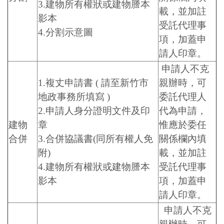
3.建物所有權狀或建物謄本
載，並加註
影本
受託代理事
4.分割示意圖
項，加蓋申
請人印章。
申請人不克
1.複丈申請書 ( 請至新竹市
親辦時，可
地政事務所填寫 )
委託代理人
2.申請人身分證明文件及印
代為申請，
建物
章
惟應於委任
合併
3.合併協議書(同所有權人免
關係欄內填
附)
載，並加註
4.建物所有權狀或建物謄本
受託代理事
影本
項，加蓋申
請人印章。
申請人不克