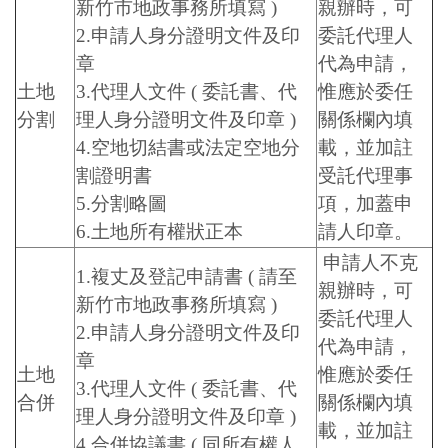
新竹市地政事務所填寫 )
親辦時，可
2.申請人身分證明文件及印
委託代理人
章
代為申請，
土地
3.代理人文件 ( 委託書、代
惟應於委任
分割
理人身分證明文件及印章 )
關係欄內填
4.空地切結書或法定空地分
載，並加註
割證明書
受託代理事
5.分割略圖
項，加蓋申
6.土地所有權狀正本
請人印章。
申請人不克
1.複丈及登記申請書 ( 請至
親辦時，可
新竹市地政事務所填寫 )
委託代理人
2.申請人身分證明文件及印
代為申請，
章
土地
惟應於委任
3.代理人文件 ( 委託書、代
合併
關係欄內填
理人身分證明文件及印章 )
載，並加註
4.合併協議書 ( 同所有權人