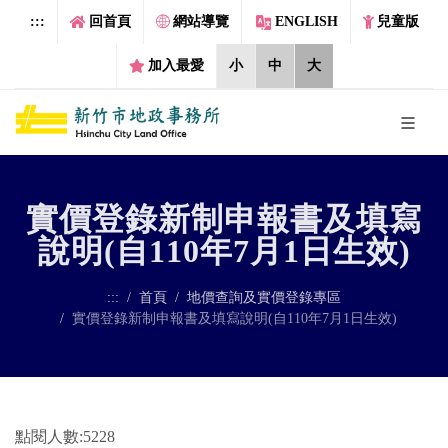
跳到主要內容區塊
:::
回首頁
網站導覽
ENGLISH
兒童版
加入最愛
小
中
大
實價登錄新制申報書及填寫
說明(自110年7月1日生效)
:::
首頁
地價查詢及實價登錄專區
實價登錄新制申報書及填寫說明(自110年7月1日生效)
點閱人數:5228