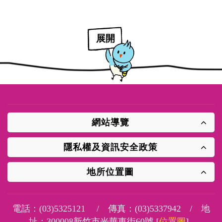
展開
網站導覽
隱私權及資訊安全政策
地所位置圖
電話：
(03)5325121
/ 傳真：
(03)5337942
/ 地
址：
300008新竹市光華東街60號 [
位置圖
]