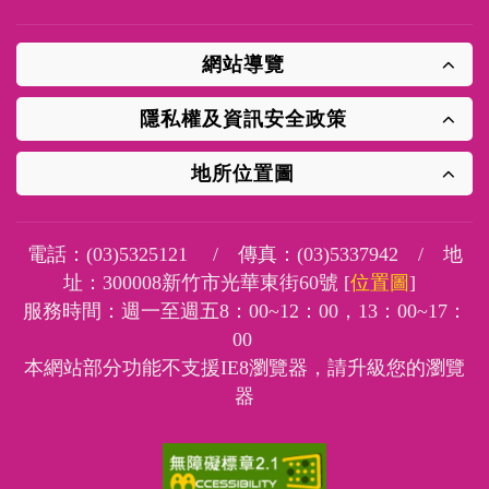
網站導覽
隱私權及資訊安全政策
地所位置圖
電話：
(03)5325121
/ 傳真：
(03)5337942
/ 地
址：
300008新竹市光華東街60號 [
位置圖
]
服務時間：週一至週五8：00~12：00，13：00~17：
00
本網站部分功能不支援IE8瀏覽器，請升級您的瀏覽
器