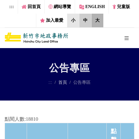
跳到主要內容區塊
:::
回首頁
網站導覽
ENGLISH
兒童版
加入最愛
小
中
大
公告專區
:::
首頁
公告專區
點閱人數:18810
點