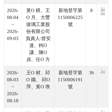
2026-
黃O 棋、王
新地登字第
8
08-04
O 月、大豐
1150006225
~
玻璃工業股
號
2026-
份有限公司
09-03
負責人:曾安
達、柯O
謙、陳O
貞、任O 方
2026-
王O 材、邱
新地登字第
36
08-03
O 娥、 邱O
1150006191
~
萍、黃O 瑍
號
2026-
08-18