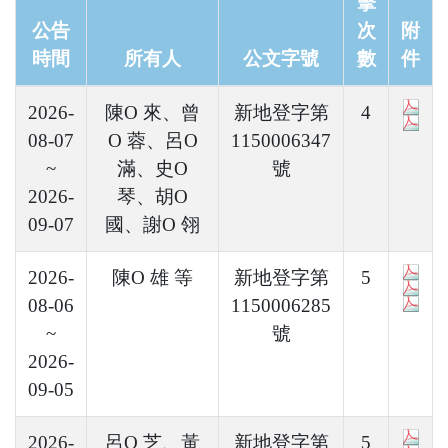
擊
公告
次
附
時間
所有人
公文字號
數
件
2026-
陳O 來、曾
新地登字第
4
08-07
O 蓉、呂O
1150006347
~
滿、史O
號
2026-
琴、胡O
09-07
國、謝O 翎
2026-
陳O 雄 等
新地登字第
5
08-06
1150006285
~
號
2026-
09-05
2026-
呂O 芝、黃
新地登字第
5