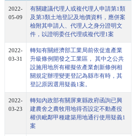
2022-
有關建議代理人或複代理人申請第1類
05-09
及第3類土地登記及地價資料，應併案
檢附其申請人、代理人之身分證明文
件，以證明委任代理或複代理1案
2022-
轉知有關經濟部工業局前依促進產業
03-31
升級條例開發之工業區， 其中之公共
設施用地所有權擬依產業創新條例相
關規定辦理變更登記為縣市有時，其
登記原因選用疑義1案。
2022-
轉知內政部有關屏東縣政府函詢已興
03-23
建農舍之農牧用地得否設定不動產役
權供毗鄰甲種建築用地通行使用疑義1
案