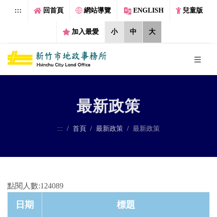
跳到主要內容區塊
:::
回首頁
網站導覽
ENGLISH
兒童版
加入最愛
小
中
大
最新政策
:::
首頁
最新政策
最新政策
點閱人數:124089
日期
標題