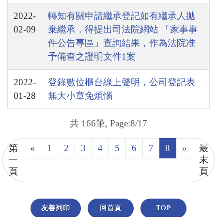
2022-
轉知有關申請繼承登記如有繼承人拋
02-09
棄繼承，得提出司法院網站 「家事事
件公告專區」查詢結果，作為法院准
予備查之證明文件1案
2022-
登錄數位櫃台線上聲明，公司登記表
01-28
無大小章免煩惱
共 166筆, Page:8/17
第
«
1
2
3
4
5
6
7
8
»
最
一
末
頁
頁
友善列印
回首頁
TOP