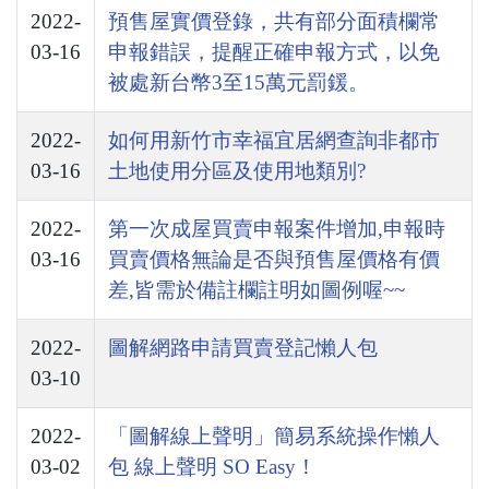
2022-
預售屋實價登錄，共有部分面積欄常
03-16
申報錯誤，提醒正確申報方式，以免
被處新台幣3至15萬元罰鍰。
2022-
如何用新竹市幸福宜居網查詢非都市
03-16
土地使用分區及使用地類別?
2022-
第一次成屋買賣申報案件增加,申報時
03-16
買賣價格無論是否與預售屋價格有價
差,皆需於備註欄註明如圖例喔~~
2022-
圖解網路申請買賣登記懶人包
03-10
2022-
「圖解線上聲明」簡易系統操作懶人
03-02
包 線上聲明 SO Easy！